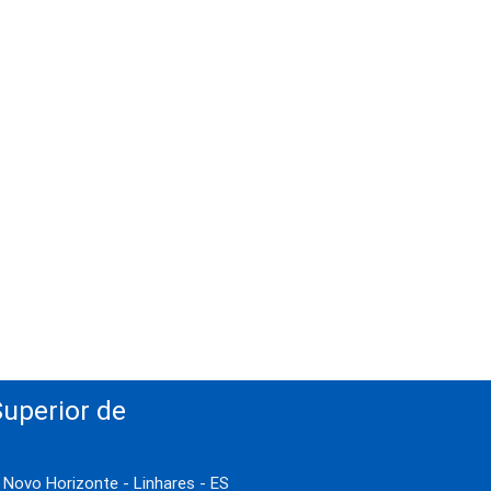
uperior de
- Novo Horizonte - Linhares - ES