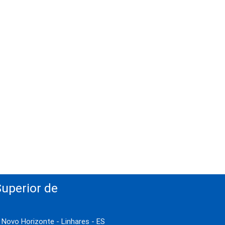
uperior de
- Novo Horizonte - Linhares - ES